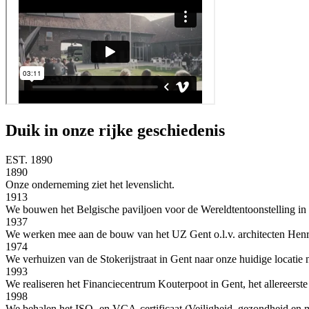
Duik in onze rijke geschiedenis
EST. 1890
1890
Onze onderneming ziet het levenslicht.
1913
We bouwen het Belgische paviljoen voor de Wereldtentoonstelling in
1937
We werken mee aan de bouw van het UZ Gent o.l.v. architecten Henr
1974
We verhuizen van de Stokerijstraat in Gent naar onze huidige locatie
1993
We realiseren het Financiecentrum Kouterpoot in Gent, het allereerste
1998
We behalen het ISO- en VCA-certificaat (Veiligheid, gezondheid en 