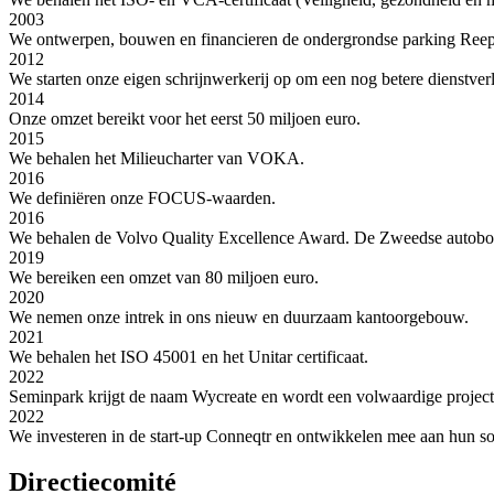
2003
We ontwerpen, bouwen en financieren de ondergrondse parking Reep
2012
We starten onze eigen schrijnwerkerij op om een nog betere dienstver
2014
Onze omzet bereikt voor het eerst 50 miljoen euro.
2015
We behalen het Milieucharter van VOKA.
2016
We definiëren onze FOCUS-waarden.
2016
We behalen de Volvo Quality Excellence Award. De Zweedse autobouw
2019
We bereiken een omzet van 80 miljoen euro.
2020
We nemen onze intrek in ons nieuw en duurzaam kantoorgebouw.
2021
We behalen het ISO 45001 en het Unitar certificaat.
2022
Seminpark krijgt de naam Wycreate en wordt een volwaardige projecton
2022
We investeren in de start-up Conneqtr en ontwikkelen mee aan hun so
Directiecomité