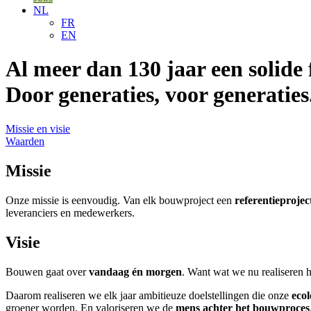
NL
FR
EN
Al meer dan 130 jaar een solide f
Door generaties, voor generaties
Missie en visie
Waarden
Missie
Onze missie is eenvoudig. Van elk bouwproject een
referentieprojec
leveranciers en medewerkers.
Visie
Bouwen gaat over
vandaag én morgen
. Want wat we nu realiseren 
Daarom realiseren we elk jaar ambitieuze doelstellingen die onze
ecol
groener worden. En valoriseren we de
mens achter het bouwproces