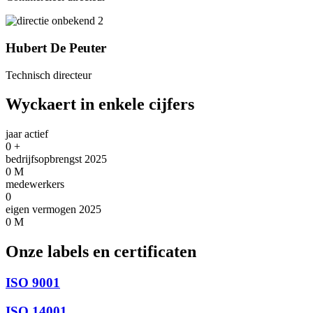
Hubert De Peuter
Technisch directeur
Wyckaert in enkele cijfers
jaar actief
0
+
bedrijfsopbrengst 2025
0
M
medewerkers
0
eigen vermogen 2025
0
M
Onze labels en certificaten
ISO 9001
ISO 14001