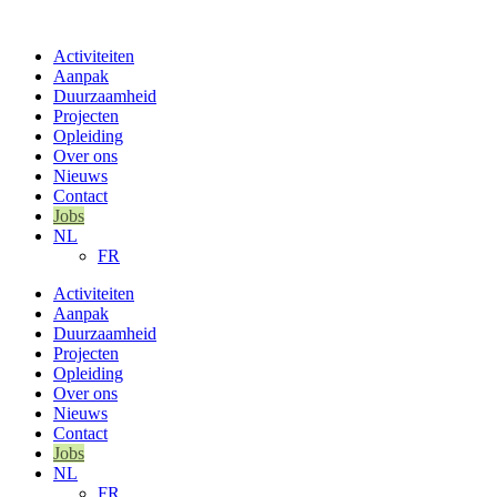
Ga
naar
Activiteiten
de
Aanpak
inhoud
Duurzaamheid
Projecten
Opleiding
Over ons
Nieuws
Contact
Jobs
NL
FR
Activiteiten
Aanpak
Duurzaamheid
Projecten
Opleiding
Over ons
Nieuws
Contact
Jobs
NL
FR