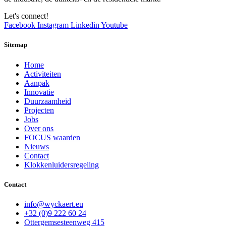
Let's connect!
Facebook
Instagram
Linkedin
Youtube
Sitemap
Home
Activiteiten
Aanpak
Innovatie
Duurzaamheid
Projecten
Jobs
Over ons
FOCUS waarden
Nieuws
Contact
Klokkenluidersregeling
Contact
info@wyckaert.eu
+32 (0)9 222 60 24
Ottergemsesteenweg 415