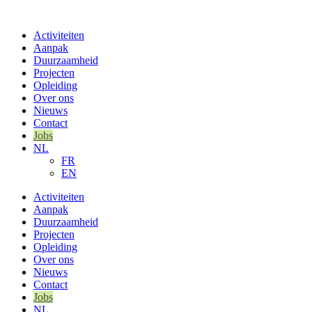
Ga
naar
Activiteiten
de
Aanpak
inhoud
Duurzaamheid
Projecten
Opleiding
Over ons
Nieuws
Contact
Jobs
NL
FR
EN
Activiteiten
Aanpak
Duurzaamheid
Projecten
Opleiding
Over ons
Nieuws
Contact
Jobs
NL